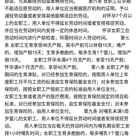
辞退、与其解除劳动或者聘用合同。 第六条 女职工在孕期
不能适应原劳动的，用人单位应当根据医疗机构的证明，予以
减轻劳动量或者安排其他能够适应的劳动。 对怀孕7个月以
上的女职工，用人单位不得延长劳动时间或者安排夜班劳动，
并应当在劳动时间内安排一定的休息时间。 怀孕女职工在
劳动时间内进行产前检查，所需时间计入劳动时间。 第七
条 女职工生育享受98天产假，其中产前可以休假15天；难产
的，增加产假15天；生育多胞胎的，每多生育1个婴儿，增加产
假15天。 女职工怀孕未满4个月流产的，享受15天产假；
怀孕满4个月流产的，享受42天产假。 第八条 女职工产假
期间的生育津贴，对已经参加生育保险的，按照用人单位上年
度职工月平均工资的标准由生育保险基金支付；对未参加生育
保险的，按照女职工产假前工资的标准由用人单位支付。
女职工生育或者流产的医疗费用，按照生育保险规定的项目和
标准，对已经参加生育保险的，由生育保险基金支付；对未参
加生育保险的，由用人单位支付。 第九条 对哺乳未满1周
岁婴儿的女职工，用人单位不得延长劳动时间或者安排夜班劳
动。 用人单位应当在每天的劳动时间内为哺乳期女职工安
排1小时哺乳时间；女职工生育多胞胎的，每多哺乳1个婴儿每