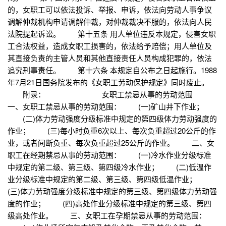
的，女职工可以依法投诉、举报、申诉，依法向劳动人事争议
调解仲裁机构申请调解仲裁，对仲裁裁决不服的，依法向人民
法院提起诉讼。 第十五条 用人单位违反本规定，侵害女职
工合法权益，造成女职工损害的，依法给予赔偿；用人单位及
其直接负责的主管人员和其他直接责任人员构成犯罪的，依法
追究刑事责任。 第十六条 本规定自公布之日起施行。1988
年7月21日国务院发布的《女职工劳动保护规定》同时废止。
附录： 女职工禁忌从事的劳动范围
一、女职工禁忌从事的劳动范围： (一)矿山井下作业；
(二)体力劳动强度分级标准中规定的第四级体力劳动强度的
作业； (三)每小时负重6次以上、每次负重超过20公斤的作
业，或者间断负重、每次负重超过25公斤的作业。 二、女
职工在经期禁忌从事的劳动范围： (一)冷水作业分级标准
中规定的第二级、第三级、第四级冷水作业； (二)低温作
业分级标准中规定的第二级、第三级、第四级低温作业；
(三)体力劳动强度分级标准中规定的第三级、第四级体力劳动强
度的作业； (四)高处作业分级标准中规定的第三级、第四
级高处作业。 三、女职工在孕期禁忌从事的劳动范围：