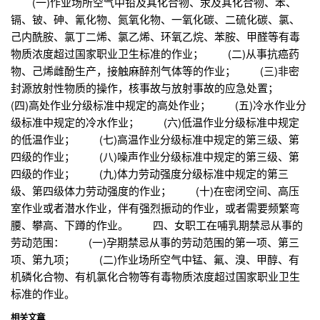
(一)作业场所空气中铅及其化合物、汞及其化合物、苯、
镉、铍、砷、氰化物、氮氧化物、一氧化碳、二硫化碳、氯、
己内酰胺、氯丁二烯、氯乙烯、环氧乙烷、苯胺、甲醛等有毒
物质浓度超过国家职业卫生标准的作业； (二)从事抗癌药
物、己烯雌酚生产，接触麻醉剂气体等的作业； (三)非密
封源放射性物质的操作，核事故与放射事故的应急处置；
(四)高处作业分级标准中规定的高处作业； (五)冷水作业分
级标准中规定的冷水作业； (六)低温作业分级标准中规定
的低温作业； (七)高温作业分级标准中规定的第三级、第
四级的作业； (八)噪声作业分级标准中规定的第三级、第
四级的作业； (九)体力劳动强度分级标准中规定的第三
级、第四级体力劳动强度的作业； (十)在密闭空间、高压
室作业或者潜水作业，伴有强烈振动的作业，或者需要频繁弯
腰、攀高、下蹲的作业。 四、女职工在哺乳期禁忌从事的
劳动范围： (一)孕期禁忌从事的劳动范围的第一项、第三
项、第九项； (二)作业场所空气中锰、氟、溴、甲醇、有
机磷化合物、有机氯化合物等有毒物质浓度超过国家职业卫生
标准的作业。
相关文章