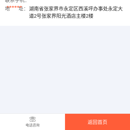
联系手机：
******
地 址：
湖南省张家界市永定区西溪坪办事处永定大
道2号张家界阳光酒店主楼2楼
返回首页
电话咨询